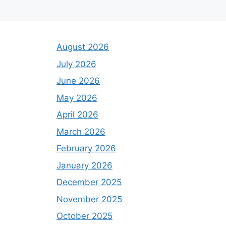
August 2026
July 2026
June 2026
May 2026
April 2026
March 2026
February 2026
January 2026
December 2025
November 2025
October 2025