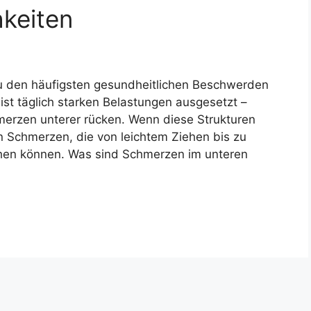
keiten
 den häufigsten gesundheitlichen Beschwerden
st täglich starken Belastungen ausgesetzt –
erzen unterer rücken. Wenn diese Strukturen
n Schmerzen, die von leichtem Ziehen bis zu
hen können. Was sind Schmerzen im unteren