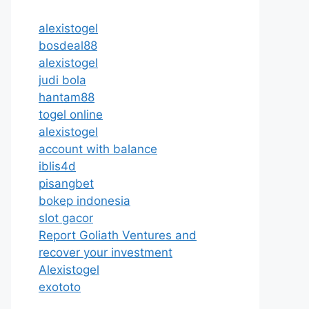
alexistogel
bosdeal88
alexistogel
judi bola
hantam88
togel online
alexistogel
account with balance
iblis4d
pisangbet
bokep indonesia
slot gacor
Report Goliath Ventures and
recover your investment
Alexistogel
exototo