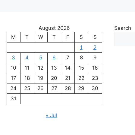
August 2026
Search
M
T
W
T
F
S
S
1
2
3
4
5
6
7
8
9
10
11
12
13
14
15
16
17
18
19
20
21
22
23
24
25
26
27
28
29
30
31
« Jul