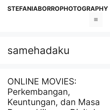
Skip
STEFANIABORROPHOTOGRAPHY
to
content
Menu
samehadaku
ONLINE MOVIES:
Perkembangan,
Keuntungan, dan Masa