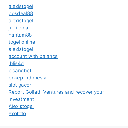
alexistogel
bosdeal88
alexistogel
judi bola
hantam88
togel online
alexistogel
account with balance
iblis4d
pisangbet
bokep indonesia
slot gacor
Report Goliath Ventures and recover your
investment
Alexistogel
exototo