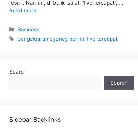
resmi. Namun, di balik istilah “live tercepat”, …
Read more
Categories
Business
Tags
pengeluaran sydney hari ini live tercepat
Search
Search
Sidebar Backlinks