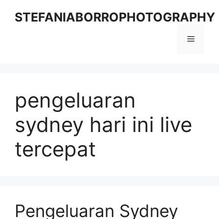
Skip
STEFANIABORROPHOTOGRAPHY
to
content
Menu
pengeluaran
sydney hari ini live
tercepat
Pengeluaran Sydney